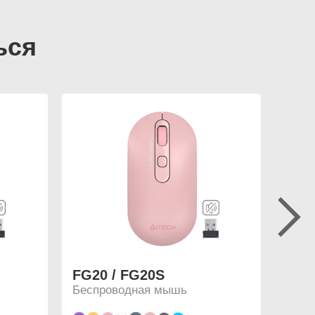
FG20 / FG20S
FG33
Беспроводная мышь
Бесп