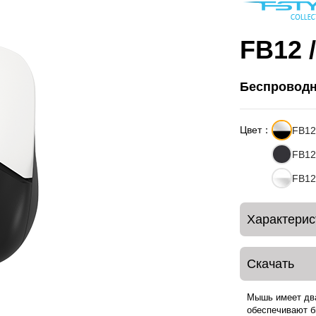
FB12 
Беспровод
Цвет：
FB12
FB12
FB12
Характерис
Скачать
Мышь имеет два
обеспечивают б